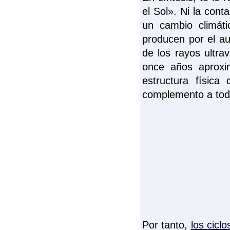
el Sol». Ni la co
un cambio climáti
producen por el a
de los rayos ultra
once años aproxim
estructura físic
complemento a toda
Por tanto,
los cicl