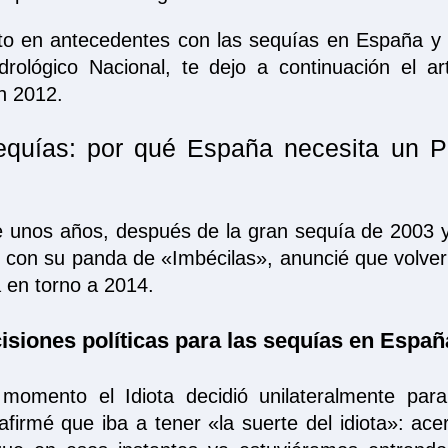
to en antecedentes con las sequías en España y 
drológico Nacional, te dejo a continuación el ar
n 2012.
equías: por qué España necesita un P
 unos años, después de la gran sequía de 2003 y 
a» con su panda de «Imbécilas», anuncié que volve
 en torno a 2014.
isiones políticas para las sequías en Españ
omento el Idiota decidió unilateralmente paral
firmé que iba a tener «la suerte del idiota»: ace