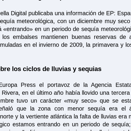
rella Digital publicaba una información de EP: Esp
sequía meteorológica, con un diciembre muy seco
á «entrando» en un periodo de sequía meteorológi
co los embalses mantienen buenas reservas de 
umuladas en el invierno de 2009, la primavera y l
re los ciclos de lluvias y sequias
Europa Press el portavoz de la Agencia Estata
era, en el último año había llovido una tercera 
iembre tuvo un carácter «muy seco» que se est
eñaló que la zona con menor sequía era el á
norte y la vertiente atlántica la falta de lluvias er
gico estamos entrando en un periodo de sequía; 