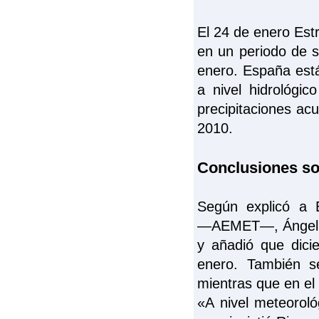
El 24 de enero Est
en un periodo de 
enero. España est
a nivel hidrológi
precipitaciones ac
2010.
Conclusiones sob
Según explicó a 
―AEMET―, Ángel Riv
y añadió que dic
enero. También s
mientras que en el 
«A nivel meteoroló